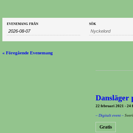
Evenemang
Evenemang
EVENEMANG FRÅN
SÖK
sök
Search
and
Views
Navigation
«
Föregående Evenemang
Dansläger p
22 februari 2021
-
24 
– Digitalt event –
Sver
Gratis