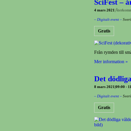
SciFest – å
4 mars 2021
|
Återkom
– Digitalt event –
Sver
Gratis
Från rymden till små
Mer information »
Det dödlig
8 mars 2021|09:00
-
1
– Digitalt event –
Sver
Gratis