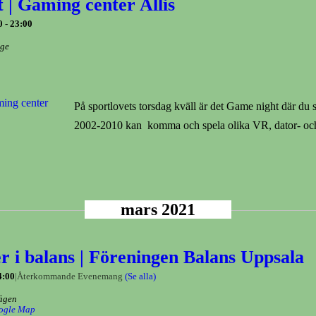
 | Gaming center Allis
0
-
23:00
ige
På sportlovets torsdag kväll är det Game night där du
2002-2010 kan komma och spela olika VR, dator- och
mars 2021
 i balans | Föreningen Balans Uppsala
4:00
|
Återkommande Evenemang
(Se alla)
ägen
ogle Map