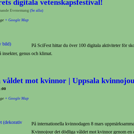
rets digitala vetenskapsfestival!
mande Evenemang
(Se alla)
ige
+ Google Map
På SciFest hittar du över 100 digitala aktiviteter för s
 insekter, genus och klimat.
a våldet mot kvinnor | Uppsala kvinnojo
1:00
ige
+ Google Map
På internationella kvinnodagen 8 mars uppmärksamm
Kvinnojour det dödliga våldet mot kvinnor genom en di