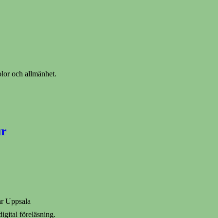
kolor och allmänhet.
ur
ar Uppsala
gital föreläsning.