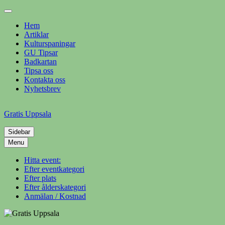
Skip
to
Hem
content
Artiklar
Kulturspaningar
GU Tipsar
Badkartan
Tipsa oss
Kontakta oss
Nyhetsbrev
Gratis Uppsala
Sidebar
Din evenemangsguide på nätet
Menu
Hitta event:
Efter eventkategori
Efter plats
Efter ålderskategori
Anmälan / Kostnad