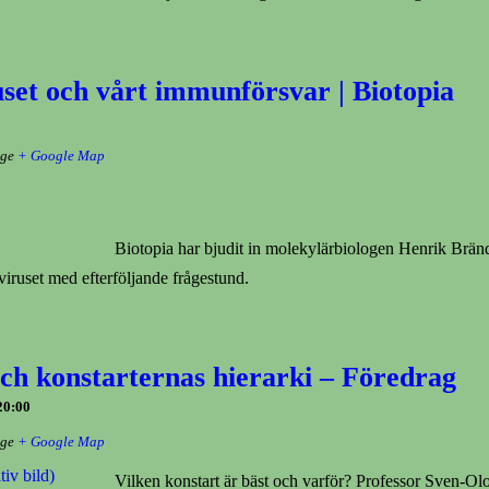
set och vårt immunförsvar | Biotopia
ige
+ Google Map
Biotopia har bjudit in molekylärbiologen Henrik Brändé
iruset med efterföljande frågestund.
ch konstarternas hierarki – Föredrag
20:00
ige
+ Google Map
Vilken konstart är bäst och varför? Professor Sven-Olo