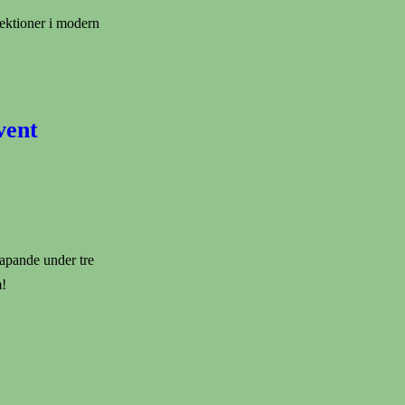
ektioner i modern
vent
kapande under tre
m!