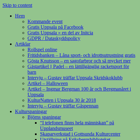
Skip to content
Hem
Kommande event
Gratis Uppsala på Facebook
Gratis Uppsala » en del av Initcia
GDPR / Dataskyddspolicy
Artiklar
Rollspel online
Fritidsbanken – Låna sport- och idrottsutrustning gratis
Gösta Knutsson – en sagofarbror och så mycket mer
Gästartikel || Padel – en lättillgänglig racketsport för
barn
Intervju – Gustav träffar Uppsala Skridskoklubb
Artikel – Halloween
Artikel – Ingmar Bergman 100 år och Bergmanåret i
Uppsala
KulturNatten i Uppsala 30 år 2018
Intervju – Gustav träffar Gåspennan
Kulturspaningar
Björns spaningar
“I telefonen finns hela människan” på
Upplandsmuseet
Skaparverkstad i Gottsunda Kulturcenter
Utställning på Eriksbergsbiblioteket