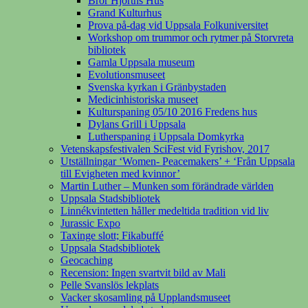
Bror Hjorths Hus
Grand Kulturhus
Prova på-dag vid Uppsala Folkuniversitet
Workshop om trummor och rytmer på Storvreta
bibliotek
Gamla Uppsala museum
Evolutionsmuseet
Svenska kyrkan i Gränbystaden
Medicinhistoriska museet
Kulturspaning 05/10 2016 Fredens hus
Dylans Grill i Uppsala
Lutherspaning i Uppsala Domkyrka
Vetenskapsfestivalen SciFest vid Fyrishov, 2017
Utställningar ‘Women- Peacemakers’ + ‘Från Uppsala
till Evigheten med kvinnor’
Martin Luther – Munken som förändrade världen
Uppsala Stadsbibliotek
Linnékvintetten håller medeltida tradition vid liv
Jurassic Expo
Taxinge slott; Fikabuffé
Uppsala Stadsbibliotek
Geocaching
Recension: Ingen svartvit bild av Mali
Pelle Svanslös lekplats
Vacker skosamling på Upplandsmuseet