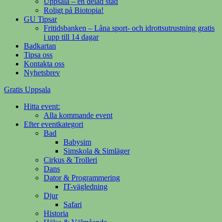
Uppsala – en delad stad
Roligt på Biotopia!
GU Tipsar
Fritidsbanken – Låna sport- och idrottsutrustning gratis
i upp till 14 dagar
Badkartan
Tipsa oss
Kontakta oss
Nyhetsbrev
Gratis Uppsala
Hitta event:
Din evenemangsguide på nätet
Alla kommande event
Efter eventkategori
Bad
Babysim
Simskola & Simläger
Cirkus & Trolleri
Dans
Dator & Programmering
IT-vägledning
Djur
Safari
Historia