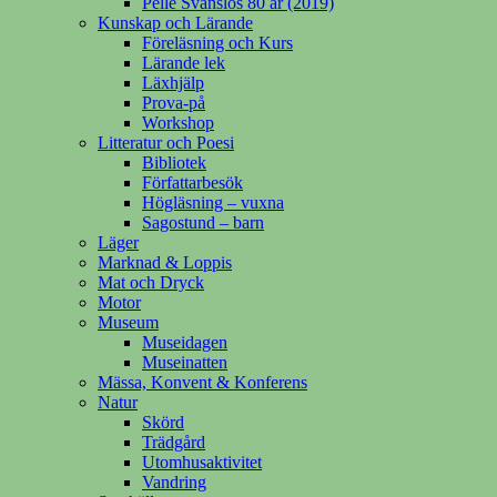
Pelle Svanslös 80 år (2019)
Kunskap och Lärande
Föreläsning och Kurs
Lärande lek
Läxhjälp
Prova-på
Workshop
Litteratur och Poesi
Bibliotek
Författarbesök
Högläsning – vuxna
Sagostund – barn
Läger
Marknad & Loppis
Mat och Dryck
Motor
Museum
Museidagen
Museinatten
Mässa, Konvent & Konferens
Natur
Skörd
Trädgård
Utomhusaktivitet
Vandring