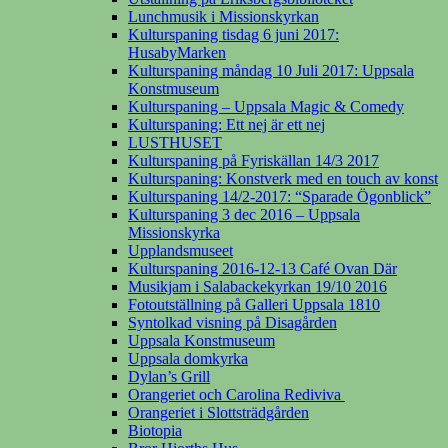
Lunchmusik i Missionskyrkan
Kulturspaning tisdag 6 juni 2017:
HusabyMarken
Kulturspaning måndag 10 Juli 2017: Uppsala
Konstmuseum
Kulturspaning – Uppsala Magic & Comedy
Kulturspaning: Ett nej är ett nej
LUSTHUSET
Kulturspaning på Fyriskällan 14/3 2017
Kulturspaning: Konstverk med en touch av konst
Kulturspaning 14/2-2017: “Sparade Ögonblick”
Kulturspaning 3 dec 2016 – Uppsala
Missionskyrka
Upplandsmuseet
Kulturspaning 2016-12-13 Café Ovan Där
Musikjam i Salabackekyrkan 19/10 2016
Fotoutställning på Galleri Uppsala 1810
Syntolkad visning på Disagården
Uppsala Konstmuseum
Uppsala domkyrka
Dylan’s Grill
Orangeriet och Carolina Rediviva
Orangeriet i Slottsträdgården
Biotopia