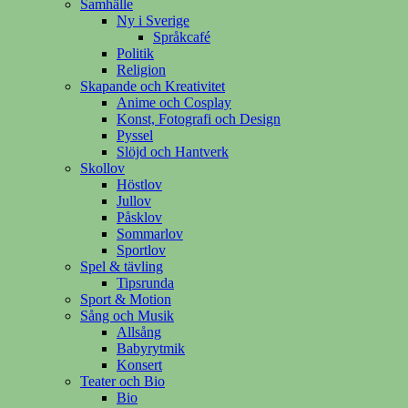
Samhälle
Ny i Sverige
Språkcafé
Politik
Religion
Skapande och Kreativitet
Anime och Cosplay
Konst, Fotografi och Design
Pyssel
Slöjd och Hantverk
Skollov
Höstlov
Jullov
Påsklov
Sommarlov
Sportlov
Spel & tävling
Tipsrunda
Sport & Motion
Sång och Musik
Allsång
Babyrytmik
Konsert
Teater och Bio
Bio