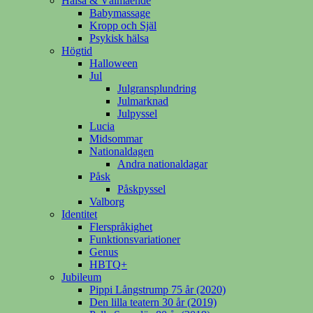
Hälsa & Välmående
Babymassage
Kropp och Själ
Psykisk hälsa
Högtid
Halloween
Jul
Julgransplundring
Julmarknad
Julpyssel
Lucia
Midsommar
Nationaldagen
Andra nationaldagar
Påsk
Påskpyssel
Valborg
Identitet
Flerspråkighet
Funktionsvariationer
Genus
HBTQ+
Jubileum
Pippi Långstrump 75 år (2020)
Den lilla teatern 30 år (2019)