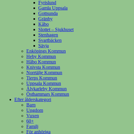
Fyrislund
Gamla Uppsala
Gottsunda
Gränby
Kåbo
Slottet – Sjukhuset
Stenhagen
Svartbäcken
Sävja
Enköpings Kommun
Heby Kommun
Håbo Kommun
Knivsta Kommun
Norrtälje Kommun
Tierps Kommun
Uppsala Kommun
Älvkarleby Kommun
Östhammars Kommun
Efter ålderskategori
Barn
Ungdom
Vuxen
60+
Familj
För anhöriga