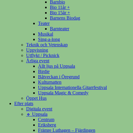
Barnbio
Bio 11år +
Bio 15år +
Barnens Biodag
Teater
Barnteater
Musikal
Sing-a-long
Teknik och Vetenskap
Uppvisning
Utflykt / Picknick
Årliga event
Allt ljus på Uppsala
Birdie
Båtveckan i Öregrund
Kulturnatten
Uppsala Internationella Gitarrfestival
Uppsala Magic & Comedy
Öppet Hus
Efter plats
Digitala event
🔹 Uppsala
Centrum
Eriksberg
Främre Luthagen – Fjärdingen