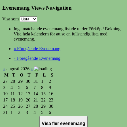
Evenemang Views Navigation
Visa som
Inga matchande evenemang listade under Förköp / Bokning.
Visa hela kalendern för att se en fullständig lista med
evenemang.
«
Föregående Evenemang
«
Föregående Evenemang
«
augusti 2026
»
M
T
O
T
F
L
S
27
28
29
30
31
1
2
3
4
5
6
7
8
9
10
11
12
13
14
15
16
17
18
19
20
21
22
23
24
25
26
27
28
29
30
31
1
2
3
4
5
6
Visa fler evenemang