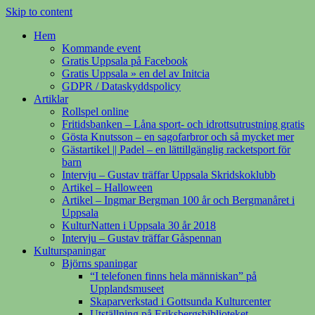
Skip to content
Hem
Kommande event
Gratis Uppsala på Facebook
Gratis Uppsala » en del av Initcia
GDPR / Dataskyddspolicy
Artiklar
Rollspel online
Fritidsbanken – Låna sport- och idrottsutrustning gratis
Gösta Knutsson – en sagofarbror och så mycket mer
Gästartikel || Padel – en lättillgänglig racketsport för
barn
Intervju – Gustav träffar Uppsala Skridskoklubb
Artikel – Halloween
Artikel – Ingmar Bergman 100 år och Bergmanåret i
Uppsala
KulturNatten i Uppsala 30 år 2018
Intervju – Gustav träffar Gåspennan
Kulturspaningar
Björns spaningar
“I telefonen finns hela människan” på
Upplandsmuseet
Skaparverkstad i Gottsunda Kulturcenter
Utställning på Eriksbergsbiblioteket