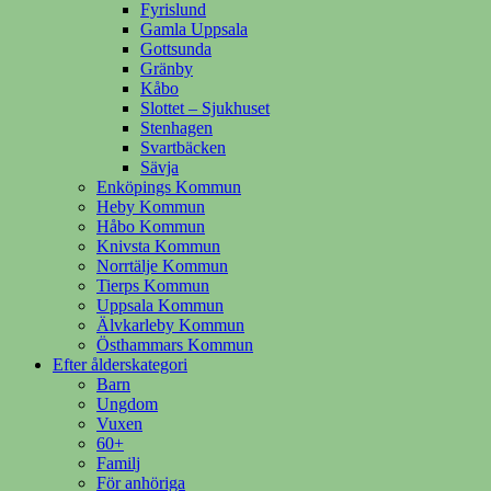
Fyrislund
Gamla Uppsala
Gottsunda
Gränby
Kåbo
Slottet – Sjukhuset
Stenhagen
Svartbäcken
Sävja
Enköpings Kommun
Heby Kommun
Håbo Kommun
Knivsta Kommun
Norrtälje Kommun
Tierps Kommun
Uppsala Kommun
Älvkarleby Kommun
Östhammars Kommun
Efter ålderskategori
Barn
Ungdom
Vuxen
60+
Familj
För anhöriga