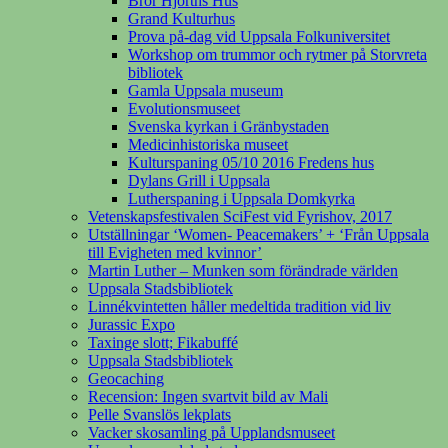
Bror Hjorths Hus
Grand Kulturhus
Prova på-dag vid Uppsala Folkuniversitet
Workshop om trummor och rytmer på Storvreta
bibliotek
Gamla Uppsala museum
Evolutionsmuseet
Svenska kyrkan i Gränbystaden
Medicinhistoriska museet
Kulturspaning 05/10 2016 Fredens hus
Dylans Grill i Uppsala
Lutherspaning i Uppsala Domkyrka
Vetenskapsfestivalen SciFest vid Fyrishov, 2017
Utställningar ‘Women- Peacemakers’ + ‘Från Uppsala
till Evigheten med kvinnor’
Martin Luther – Munken som förändrade världen
Uppsala Stadsbibliotek
Linnékvintetten håller medeltida tradition vid liv
Jurassic Expo
Taxinge slott; Fikabuffé
Uppsala Stadsbibliotek
Geocaching
Recension: Ingen svartvit bild av Mali
Pelle Svanslös lekplats
Vacker skosamling på Upplandsmuseet