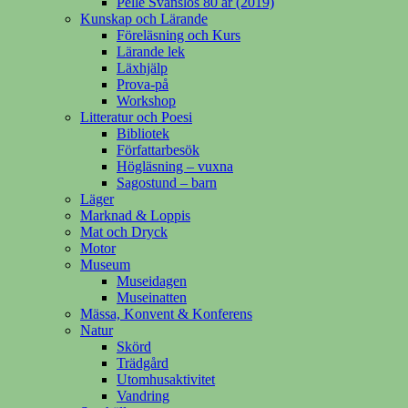
Pelle Svanslös 80 år (2019)
Kunskap och Lärande
Föreläsning och Kurs
Lärande lek
Läxhjälp
Prova-på
Workshop
Litteratur och Poesi
Bibliotek
Författarbesök
Högläsning – vuxna
Sagostund – barn
Läger
Marknad & Loppis
Mat och Dryck
Motor
Museum
Museidagen
Museinatten
Mässa, Konvent & Konferens
Natur
Skörd
Trädgård
Utomhusaktivitet
Vandring