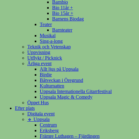
Barnbio
Bio 11år +
Bio 15år +
Barnens Biodag
Teater
Barnteater
Musikal
Sing-a-long
Teknik och Vetenskap
Uppvisning
Utflykt / Picknick
Årliga event
Allt ljus på Uppsala
Birdie
Båtveckan i Öregrund
Kulturnatten
Uppsala Internationella Gitarrfestival
Uppsala Magic & Comedy
Öppet Hus
Efter plats
Digitala event
🔹 Uppsala
Centrum
Eriksberg
Främre Luthagen – Fjärdingen