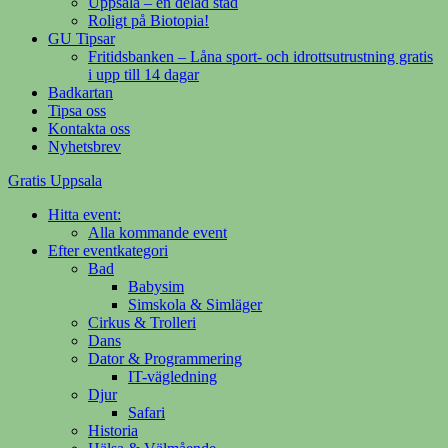
Uppsala – en delad stad
Roligt på Biotopia!
GU Tipsar
Fritidsbanken – Låna sport- och idrottsutrustning gratis
i upp till 14 dagar
Badkartan
Tipsa oss
Kontakta oss
Nyhetsbrev
Gratis Uppsala
Hitta event:
Din evenemangsguide på nätet
Alla kommande event
Efter eventkategori
Bad
Babysim
Simskola & Simläger
Cirkus & Trolleri
Dans
Dator & Programmering
IT-vägledning
Djur
Safari
Historia