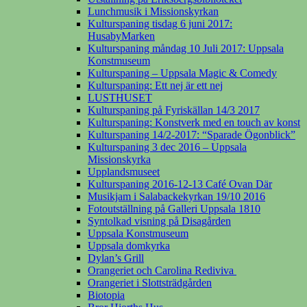
Lunchmusik i Missionskyrkan
Kulturspaning tisdag 6 juni 2017:
HusabyMarken
Kulturspaning måndag 10 Juli 2017: Uppsala
Konstmuseum
Kulturspaning – Uppsala Magic & Comedy
Kulturspaning: Ett nej är ett nej
LUSTHUSET
Kulturspaning på Fyriskällan 14/3 2017
Kulturspaning: Konstverk med en touch av konst
Kulturspaning 14/2-2017: “Sparade Ögonblick”
Kulturspaning 3 dec 2016 – Uppsala
Missionskyrka
Upplandsmuseet
Kulturspaning 2016-12-13 Café Ovan Där
Musikjam i Salabackekyrkan 19/10 2016
Fotoutställning på Galleri Uppsala 1810
Syntolkad visning på Disagården
Uppsala Konstmuseum
Uppsala domkyrka
Dylan’s Grill
Orangeriet och Carolina Rediviva
Orangeriet i Slottsträdgården
Biotopia