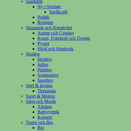
Samhälle
Ny i Sverige
Språkcafé
Politik
Religion
Skapande och Kreativitet
Anime och Cosplay
Konst, Fotografi och Design
Pyssel
Slöjd och Hantverk
Skollov
Höstlov
Jullov
Påsklov
Sommarlov
Sportlov
Spel & tävling
Tipsrunda
Sport & Motion
Sång och Musik
Allsång
Babyrytmik
Konsert
Teater och Bio
Bio