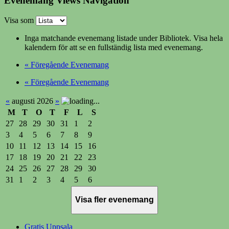
Evenemang Views Navigation
Visa som
Inga matchande evenemang listade under Bibliotek. Visa hela
kalendern för att se en fullständig lista med evenemang.
«
Föregående Evenemang
«
Föregående Evenemang
«
augusti 2026
»
M
T
O
T
F
L
S
27
28
29
30
31
1
2
3
4
5
6
7
8
9
10
11
12
13
14
15
16
17
18
19
20
21
22
23
24
25
26
27
28
29
30
31
1
2
3
4
5
6
Visa fler evenemang
Gratis Uppsala