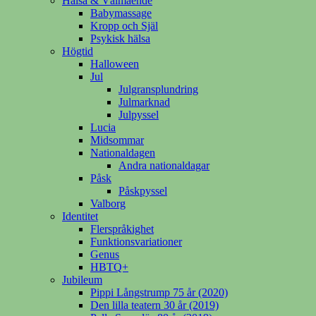
Hälsa & Välmående
Babymassage
Kropp och Själ
Psykisk hälsa
Högtid
Halloween
Jul
Julgransplundring
Julmarknad
Julpyssel
Lucia
Midsommar
Nationaldagen
Andra nationaldagar
Påsk
Påskpyssel
Valborg
Identitet
Flerspråkighet
Funktionsvariationer
Genus
HBTQ+
Jubileum
Pippi Långstrump 75 år (2020)
Den lilla teatern 30 år (2019)