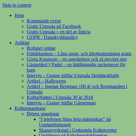
Skip to content
Hem
Kommande event
Gratis Uppsala på Facebook
Gratis Uppsala » en del av Initcia
GDPR / Dataskyddspolicy
Artiklar
Rollspel online
Fritidsbanken – Låna sport- och idrottsutrustning gratis
Gösta Knutsson – en sagofarbror och så mycket mer
Gästartikel || Padel – en lättillgänglig racketsport för
barn
Intervju – Gustav träffar Uppsala Skridskoklubb
Artikel – Halloween
Artikel – Ingmar Bergman 100 år och Bergmanåret i
Uppsala
KulturNatten i Uppsala 30 år 2018
Intervju – Gustav träffar Gåspennan
Kulturspaningar
Björns spaningar
“I telefonen finns hela människan” på
Upplandsmuseet
Skaparverkstad i Gottsunda Kulturcenter
Utställning på Eriksbergsbiblioteket