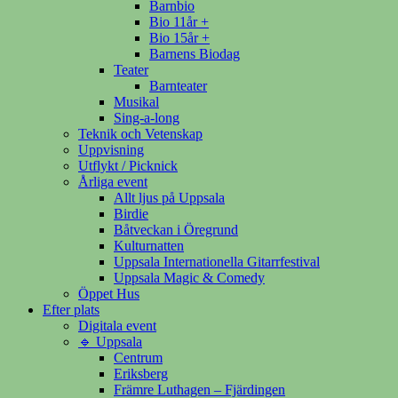
Barnbio
Bio 11år +
Bio 15år +
Barnens Biodag
Teater
Barnteater
Musikal
Sing-a-long
Teknik och Vetenskap
Uppvisning
Utflykt / Picknick
Årliga event
Allt ljus på Uppsala
Birdie
Båtveckan i Öregrund
Kulturnatten
Uppsala Internationella Gitarrfestival
Uppsala Magic & Comedy
Öppet Hus
Efter plats
Digitala event
🔹 Uppsala
Centrum
Eriksberg
Främre Luthagen – Fjärdingen