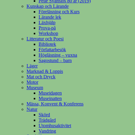
Pelle Svanslös 80 år (2019)
Kunskap och Lärande
Föreläsning och Kurs
Lärande lek
Läxhjälp
Prova-på
Workshop
Litteratur och Poesi
Bibliotek
Författarbesök
Högläsning – vuxna
Sagostund – barn
Läger
Marknad & Loppis
Mat och Dryck
Motor
Museum
Museidagen
Museinatten
Mässa, Konvent & Konferens
Natur
Skörd
Trädgård
Utomhusaktivitet
Vandring