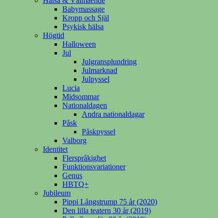
Hälsa & Välmående
Babymassage
Kropp och Själ
Psykisk hälsa
Högtid
Halloween
Jul
Julgransplundring
Julmarknad
Julpyssel
Lucia
Midsommar
Nationaldagen
Andra nationaldagar
Påsk
Påskpyssel
Valborg
Identitet
Flerspråkighet
Funktionsvariationer
Genus
HBTQ+
Jubileum
Pippi Långstrump 75 år (2020)
Den lilla teatern 30 år (2019)