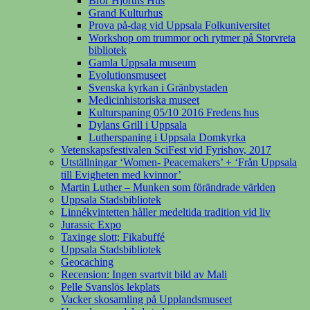
Bror Hjorths Hus
Grand Kulturhus
Prova på-dag vid Uppsala Folkuniversitet
Workshop om trummor och rytmer på Storvreta
bibliotek
Gamla Uppsala museum
Evolutionsmuseet
Svenska kyrkan i Gränbystaden
Medicinhistoriska museet
Kulturspaning 05/10 2016 Fredens hus
Dylans Grill i Uppsala
Lutherspaning i Uppsala Domkyrka
Vetenskapsfestivalen SciFest vid Fyrishov, 2017
Utställningar ‘Women- Peacemakers’ + ‘Från Uppsala
till Evigheten med kvinnor’
Martin Luther – Munken som förändrade världen
Uppsala Stadsbibliotek
Linnékvintetten håller medeltida tradition vid liv
Jurassic Expo
Taxinge slott; Fikabuffé
Uppsala Stadsbibliotek
Geocaching
Recension: Ingen svartvit bild av Mali
Pelle Svanslös lekplats
Vacker skosamling på Upplandsmuseet