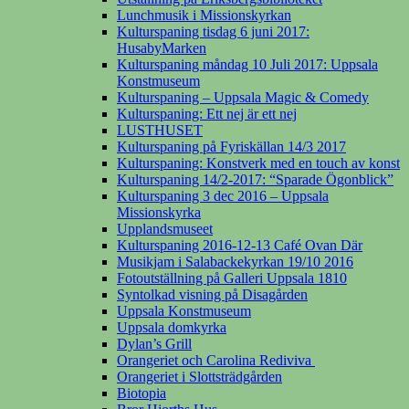
Lunchmusik i Missionskyrkan
Kulturspaning tisdag 6 juni 2017:
HusabyMarken
Kulturspaning måndag 10 Juli 2017: Uppsala
Konstmuseum
Kulturspaning – Uppsala Magic & Comedy
Kulturspaning: Ett nej är ett nej
LUSTHUSET
Kulturspaning på Fyriskällan 14/3 2017
Kulturspaning: Konstverk med en touch av konst
Kulturspaning 14/2-2017: “Sparade Ögonblick”
Kulturspaning 3 dec 2016 – Uppsala
Missionskyrka
Upplandsmuseet
Kulturspaning 2016-12-13 Café Ovan Där
Musikjam i Salabackekyrkan 19/10 2016
Fotoutställning på Galleri Uppsala 1810
Syntolkad visning på Disagården
Uppsala Konstmuseum
Uppsala domkyrka
Dylan’s Grill
Orangeriet och Carolina Rediviva
Orangeriet i Slottsträdgården
Biotopia