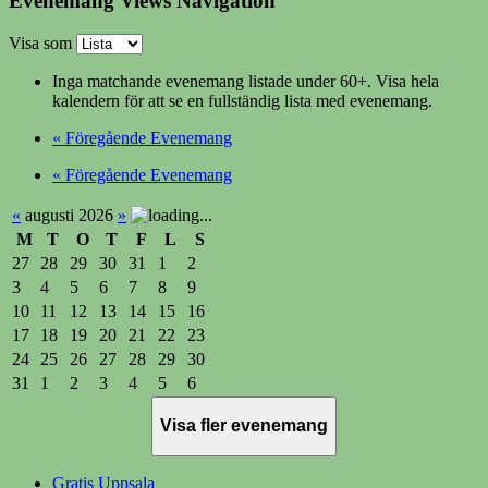
Evenemang Views Navigation
Visa som
Inga matchande evenemang listade under 60+. Visa hela
kalendern för att se en fullständig lista med evenemang.
«
Föregående Evenemang
«
Föregående Evenemang
«
augusti 2026
»
M
T
O
T
F
L
S
27
28
29
30
31
1
2
3
4
5
6
7
8
9
10
11
12
13
14
15
16
17
18
19
20
21
22
23
24
25
26
27
28
29
30
31
1
2
3
4
5
6
Visa fler evenemang
Gratis Uppsala