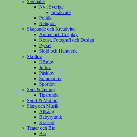
Samhälle
Ny i Sverige
Språkcafé
Politik
Religion
Skapande och Kreativitet
Anime och Cosplay
Konst, Fotografi och Design
Pyssel
Slöjd och Hantverk
Skollov
Höstlov
Jullov
Påsklov
Sommarlov
Sportlov
Spel & tävling
Tipsrunda
Sport & Motion
Sång och Musik
Allsång
Babyrytmik
Konsert
Teater och Bio
Bio