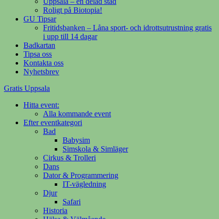
Uppsala – en delad stad
Roligt på Biotopia!
GU Tipsar
Fritidsbanken – Låna sport- och idrottsutrustning gratis
i upp till 14 dagar
Badkartan
Tipsa oss
Kontakta oss
Nyhetsbrev
Gratis Uppsala
Hitta event:
Din evenemangsguide på nätet
Alla kommande event
Efter eventkategori
Bad
Babysim
Simskola & Simläger
Cirkus & Trolleri
Dans
Dator & Programmering
IT-vägledning
Djur
Safari
Historia