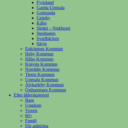
Fyrislund
Gamla Uppsala
Gottsunda
Gränby
Kåbo
Slottet – Sjukhuset
Stenhagen
Svartbäcken
Sävja
Enköpings Kommun
Heby Kommun
Håbo Kommun
Knivsta Kommun
Norrtälje Kommun
Tierps Kommun
Uppsala Kommun
Älvkarleby Kommun
Östhammars Kommun
Efter ålderskategori
Barn
Ungdom
Vuxen
60+
Familj
För anhöriga