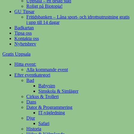
Uppsala – en delad stad
Roligt på Biotopia!
GU Tipsar
Fritidsbanken – Låna sport- och idrottsutrustning gratis
i upp till 14 dagar
Badkartan
Tipsa oss
Kontakta oss
Nyhetsbrev
Gratis Uppsala
Hitta event:
Din evenemangsguide på nätet
Alla kommande event
Efter eventkategori
Bad
Babysim
Simskola & Simläger
Cirkus & Trolleri
Dans
Dator & Programmering
IT-vägledning
Djur
Safari
Historia