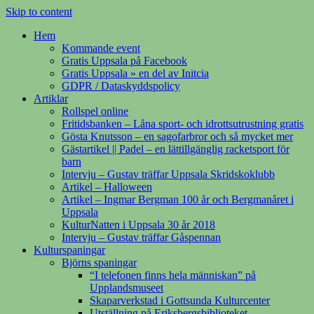
Skip to content
Hem
Kommande event
Gratis Uppsala på Facebook
Gratis Uppsala » en del av Initcia
GDPR / Dataskyddspolicy
Artiklar
Rollspel online
Fritidsbanken – Låna sport- och idrottsutrustning gratis
Gösta Knutsson – en sagofarbror och så mycket mer
Gästartikel || Padel – en lättillgänglig racketsport för
barn
Intervju – Gustav träffar Uppsala Skridskoklubb
Artikel – Halloween
Artikel – Ingmar Bergman 100 år och Bergmanåret i
Uppsala
KulturNatten i Uppsala 30 år 2018
Intervju – Gustav träffar Gåspennan
Kulturspaningar
Björns spaningar
“I telefonen finns hela människan” på
Upplandsmuseet
Skaparverkstad i Gottsunda Kulturcenter
Utställning på Eriksbergsbiblioteket