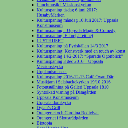
Lunchmusik i Missionskyrkan
Kulturspaning tisdag 6 juni 2017:
HusabyMarken
Kulturspaning måndag 10 Juli 2017: Uppsala
Konstmuseum
Kulturspaning – Uppsala Magic & Comedy
Kulturspaning: Ett nej är ett nej
LUSTHUSET
Kulturspaning på Fyriskällan 14/3 2017
Kulturspaning: Konstverk med en touch av konst
Kulturspaning 14/2-2017: “Sparade Ögonblick”
Kulturspaning 3 dec 2016 – Uppsala
Missionskyrka
Upplandsmuseet
Kulturspaning 2016-12-13 Café Ovan Där
Musikjam i Salabackekyrkan 19/10 2016
Fotoutställning på Galleri Uppsala 1810
Syntolkad visning på Disagården
Uppsala Konstmuseum
Uppsala domkyrka
Dylan’s Grill
Orangeriet och Carolina Rediviva
Orangeriet i Slottsträdgården
Biotopia