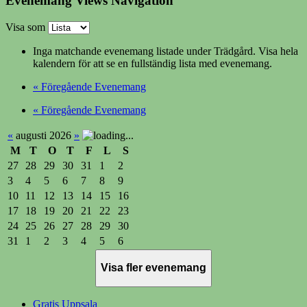
Evenemang Views Navigation
Visa som
Inga matchande evenemang listade under Trädgård. Visa hela
kalendern för att se en fullständig lista med evenemang.
«
Föregående Evenemang
«
Föregående Evenemang
«
augusti 2026
»
M
T
O
T
F
L
S
27
28
29
30
31
1
2
3
4
5
6
7
8
9
10
11
12
13
14
15
16
17
18
19
20
21
22
23
24
25
26
27
28
29
30
31
1
2
3
4
5
6
Visa fler evenemang
Gratis Uppsala