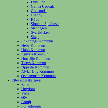
Fyrislund
Gamla Uppsala
Gottsunda
Gränby
Kåbo
Slottet – Sjukhuset
Stenhagen
Svartbäcken
Sävja
Enköpings Kommun
Heby Kommun
Håbo Kommun
Knivsta Kommun
Norrtälje Kommun
Tierps Kommun
Uppsala Kommun
Älvkarleby Kommun
Östhammars Kommun
Efter ålderskategori
Barn
Ungdom
Vuxen
60+
Familj
För anhöriga