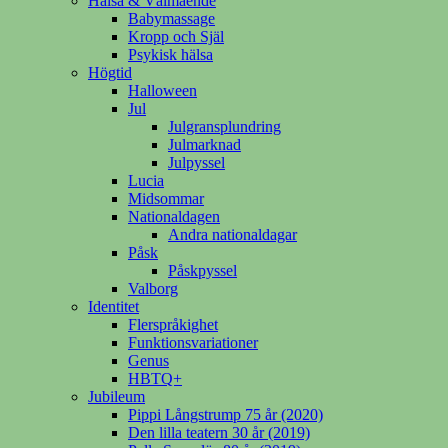
Hälsa & Välmående
Babymassage
Kropp och Själ
Psykisk hälsa
Högtid
Halloween
Jul
Julgransplundring
Julmarknad
Julpyssel
Lucia
Midsommar
Nationaldagen
Andra nationaldagar
Påsk
Påskpyssel
Valborg
Identitet
Flerspråkighet
Funktionsvariationer
Genus
HBTQ+
Jubileum
Pippi Långstrump 75 år (2020)
Den lilla teatern 30 år (2019)