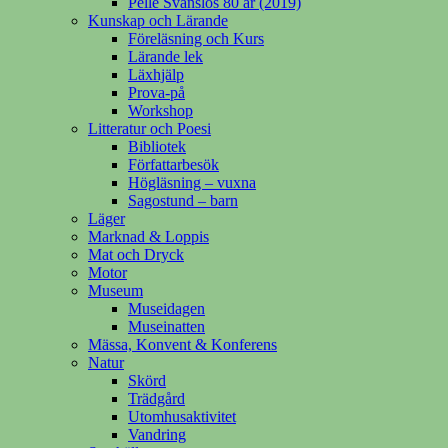
Pelle Svanslös 80 år (2019)
Kunskap och Lärande
Föreläsning och Kurs
Lärande lek
Läxhjälp
Prova-på
Workshop
Litteratur och Poesi
Bibliotek
Författarbesök
Högläsning – vuxna
Sagostund – barn
Läger
Marknad & Loppis
Mat och Dryck
Motor
Museum
Museidagen
Museinatten
Mässa, Konvent & Konferens
Natur
Skörd
Trädgård
Utomhusaktivitet
Vandring