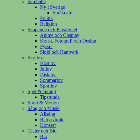
Samhälle
Ny i Sverige
Språkcafé
Politik
Religion
Skapande och Kreativitet
Anime och Cosplay
Konst, Fotografi och Design
Pyssel
Slöjd och Hantverk
Skollov
Höstlov
Jullov
Påsklov
Sommarlov
Sportlov
Spel & tävling
Tipsrunda
Sport & Motion
Sång och Musik
Allsång
Babyrytmik
Konsert
Teater och Bio
Bio