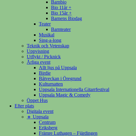
Barnbio
Bio 11år +
Bio 15år +
Barnens Biodag
Teater
Barnteater
Musikal
Sing-a-long
Teknik och Vetenskap
Uppvisning
Utflykt / Picknick
Årliga event
Allt ljus på Uppsala
Birdie
Båtveckan i Öregrund
Kulturnatten
Uppsala Internationella Gitarrfestival
Uppsala Magic & Comedy
Öppet Hus
Efter plats
Digitala event
🔹 Uppsala
Centrum
Eriksberg
Främre Luthagen – Fjärdingen