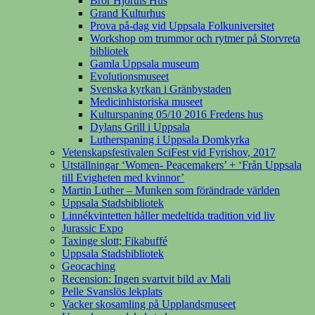
Bror Hjorths Hus
Grand Kulturhus
Prova på-dag vid Uppsala Folkuniversitet
Workshop om trummor och rytmer på Storvreta
bibliotek
Gamla Uppsala museum
Evolutionsmuseet
Svenska kyrkan i Gränbystaden
Medicinhistoriska museet
Kulturspaning 05/10 2016 Fredens hus
Dylans Grill i Uppsala
Lutherspaning i Uppsala Domkyrka
Vetenskapsfestivalen SciFest vid Fyrishov, 2017
Utställningar ‘Women- Peacemakers’ + ‘Från Uppsala
till Evigheten med kvinnor’
Martin Luther – Munken som förändrade världen
Uppsala Stadsbibliotek
Linnékvintetten håller medeltida tradition vid liv
Jurassic Expo
Taxinge slott; Fikabuffé
Uppsala Stadsbibliotek
Geocaching
Recension: Ingen svartvit bild av Mali
Pelle Svanslös lekplats
Vacker skosamling på Upplandsmuseet