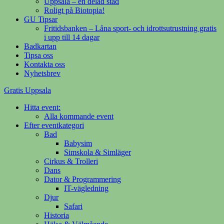
Uppsala – en delad stad
Roligt på Biotopia!
GU Tipsar
Fritidsbanken – Låna sport- och idrottsutrustning gratis
i upp till 14 dagar
Badkartan
Tipsa oss
Kontakta oss
Nyhetsbrev
Gratis Uppsala
Hitta event:
Din evenemangsguide på nätet
Alla kommande event
Efter eventkategori
Bad
Babysim
Simskola & Simläger
Cirkus & Trolleri
Dans
Dator & Programmering
IT-vägledning
Djur
Safari
Historia