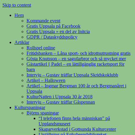
Skip to content
Hem
Kommande event
Gratis Uppsala på Facebook
Gratis Uppsala » en del av Initcia
GDPR / Dataskyddspolicy
Artiklar
Rollspel online
Fritidsbanken – Låna sport- och idrottsutrustning gratis
Gösta Knutsson – en sagofarbror och så mycket mer
Gästartikel || Padel – en lättillgänglig racketsport för
barn
Intervju – Gustav träffar Uppsala Skridskoklubb
Artikel – Halloween
Artikel – Ingmar Bergman 100 år och Bergmanåret i
Uppsala
KulturNatten i Uppsala 30 år 2018
Intervju – Gustav träffar Gåspennan
Kulturspaningar
Björns spaningar
“I telefonen finns hela människan” på
Upplandsmuseet
Skaparverkstad i Gottsunda Kulturcenter
Utställning på Eriksbergsbiblioteket