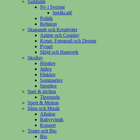
Samhälle
Ny i Sverige
Språkcafé
Politik
Religion
Skapande och Kreativitet
Anime och Cosplay
Konst, Fotografi och Design
Pyssel
Slöjd och Hantverk
Skollov
Höstlov
Jullov
Påsklov
Sommarlov
Sportlov
Spel & tävling
Tipsrunda
Sport & Motion
Sång och Musik
Allsång
Babyrytmik
Konsert
Teater och Bio
Bio