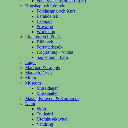
Pelle Svanslös 80 år (2019)
Kunskap och Lärande
Föreläsning och Kurs
Lärande lek
Läxhjälp
Prova-på
Workshop
Litteratur och Poesi
Bibliotek
Författarbesök
Högläsning – vuxna
Sagostund – barn
Läger
Marknad & Loppis
Mat och Dryck
Motor
Museum
Museidagen
Museinatten
Mässa, Konvent & Konferens
Natur
Skörd
Trädgård
Utomhusaktivitet
Vandring