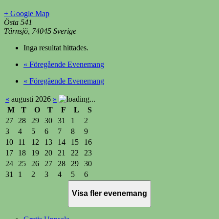
+ Google Map
Östa 541
Tärnsjö
,
74045
Sverige
Inga resultat hittades.
«
Föregående Evenemang
«
Föregående Evenemang
«
augusti 2026
»
M
T
O
T
F
L
S
27
28
29
30
31
1
2
3
4
5
6
7
8
9
10
11
12
13
14
15
16
17
18
19
20
21
22
23
24
25
26
27
28
29
30
31
1
2
3
4
5
6
Visa fler evenemang