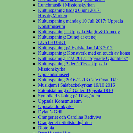
Lunchmusik i Missionskyrkan
Kulturspaning tisdag 6 juni 2017:
HusabyMarken
Kulturspaning måndag 10 Juli 2017: Uppsala
Konstmuseum
Kulturspaning – Uppsala Magic & Comedy
Kulturspaning: Ett nej är ett nej
LUSTHUSET
Kulturspaning på Fyriskällan 14/3 2017
Kulturspaning: Konstverk med en touch av konst
Kulturspaning 14/2-2017: “Sparade Ögonblick”
Kulturspaning 3 dec 2016 – Uppsala
Missionskyrka
Upplandsmuseet
Kulturspaning 2016-12-13 Café Ovan Där
Musikjam i Salabackekyrkan 19/10 2016
Fotoutställning på Galleri Uppsala 1810
Syntolkad visning på Disagården
Uppsala Konstmuseum
Uppsala domkyrka
Dylan’s Grill
Orangeriet och Carolina Rediviva
Orangeriet i Slottsträdgården
Biotopia