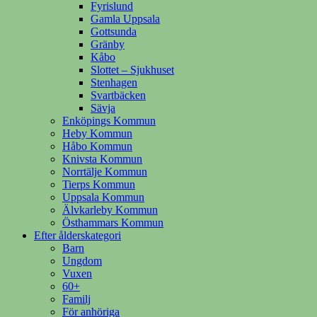
Fyrislund
Gamla Uppsala
Gottsunda
Gränby
Kåbo
Slottet – Sjukhuset
Stenhagen
Svartbäcken
Sävja
Enköpings Kommun
Heby Kommun
Håbo Kommun
Knivsta Kommun
Norrtälje Kommun
Tierps Kommun
Uppsala Kommun
Älvkarleby Kommun
Östhammars Kommun
Efter ålderskategori
Barn
Ungdom
Vuxen
60+
Familj
För anhöriga