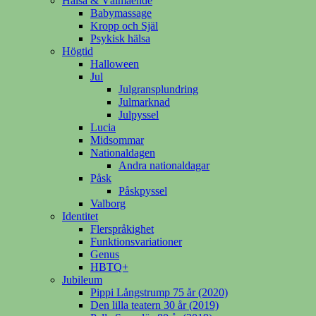
Hälsa & Välmående
Babymassage
Kropp och Själ
Psykisk hälsa
Högtid
Halloween
Jul
Julgransplundring
Julmarknad
Julpyssel
Lucia
Midsommar
Nationaldagen
Andra nationaldagar
Påsk
Påskpyssel
Valborg
Identitet
Flerspråkighet
Funktionsvariationer
Genus
HBTQ+
Jubileum
Pippi Långstrump 75 år (2020)
Den lilla teatern 30 år (2019)