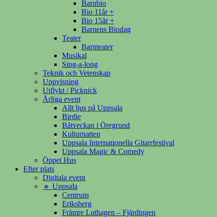
Barnbio
Bio 11år +
Bio 15år +
Barnens Biodag
Teater
Barnteater
Musikal
Sing-a-long
Teknik och Vetenskap
Uppvisning
Utflykt / Picknick
Årliga event
Allt ljus på Uppsala
Birdie
Båtveckan i Öregrund
Kulturnatten
Uppsala Internationella Gitarrfestival
Uppsala Magic & Comedy
Öppet Hus
Efter plats
Digitala event
🔹 Uppsala
Centrum
Eriksberg
Främre Luthagen – Fjärdingen