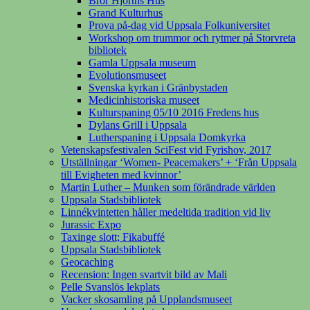
Bror Hjorths Hus
Grand Kulturhus
Prova på-dag vid Uppsala Folkuniversitet
Workshop om trummor och rytmer på Storvreta
bibliotek
Gamla Uppsala museum
Evolutionsmuseet
Svenska kyrkan i Gränbystaden
Medicinhistoriska museet
Kulturspaning 05/10 2016 Fredens hus
Dylans Grill i Uppsala
Lutherspaning i Uppsala Domkyrka
Vetenskapsfestivalen SciFest vid Fyrishov, 2017
Utställningar ‘Women- Peacemakers’ + ‘Från Uppsala
till Evigheten med kvinnor’
Martin Luther – Munken som förändrade världen
Uppsala Stadsbibliotek
Linnékvintetten håller medeltida tradition vid liv
Jurassic Expo
Taxinge slott; Fikabuffé
Uppsala Stadsbibliotek
Geocaching
Recension: Ingen svartvit bild av Mali
Pelle Svanslös lekplats
Vacker skosamling på Upplandsmuseet