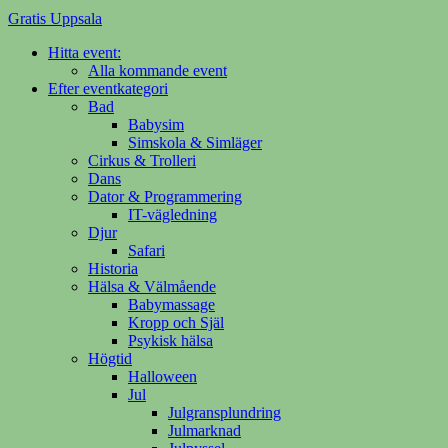
Gratis Uppsala
Hitta event:
Din evenemangsguide på nätet
Alla kommande event
Efter eventkategori
Bad
Babysim
Simskola & Simläger
Cirkus & Trolleri
Dans
Dator & Programmering
IT-vägledning
Djur
Safari
Historia
Hälsa & Välmående
Babymassage
Kropp och Själ
Psykisk hälsa
Högtid
Halloween
Jul
Julgransplundring
Julmarknad