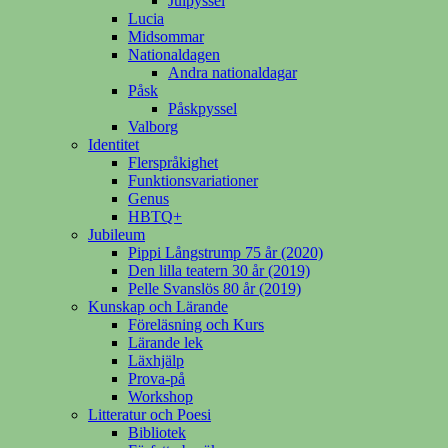
Julpyssel
Lucia
Midsommar
Nationaldagen
Andra nationaldagar
Påsk
Påskpyssel
Valborg
Identitet
Flerspråkighet
Funktionsvariationer
Genus
HBTQ+
Jubileum
Pippi Långstrump 75 år (2020)
Den lilla teatern 30 år (2019)
Pelle Svanslös 80 år (2019)
Kunskap och Lärande
Föreläsning och Kurs
Lärande lek
Läxhjälp
Prova-på
Workshop
Litteratur och Poesi
Bibliotek