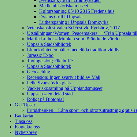
Svenska kyrkan i Gränbystaden
Medicinhistoriska museet
Kulturspaning 05/10 2016 Fredens hus
Dylans Grill i Uppsala
Lutherspaning i Uppsala Domkyrka
Vetenskapsfestivalen SciFest vid Fyrishov, 2017
Utställningar ‘Women- Peacemakers’ + ‘Från Uppsala til
Martin Luther – Munken som förändrade världen
Uppsala Stadsbibliotek
Linnékvintetten håller medeltida tradition vid liv
Jurassic Expo
Taxinge slott; Fikabuffé
Uppsala Stadsbibliotek
Geocaching
Recension: Ingen svartvit bild av Mali
Pelle Svanslös lekplats
Vacker skosamling på Upplandsmuseet
Uppsala – en delad stad
Roligt på Biotopia!
GU Tipsar
Fritidsbanken – Låna sport- och idrottsutrustning gratis i 
Badkartan
Tipsa oss
Kontakta oss
Nyhetsbrev