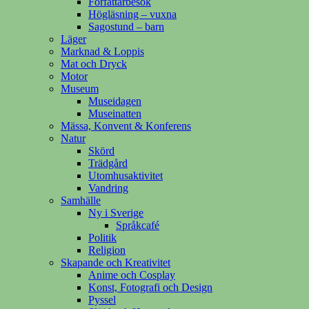
Författarbesök
Högläsning – vuxna
Sagostund – barn
Läger
Marknad & Loppis
Mat och Dryck
Motor
Museum
Museidagen
Museinatten
Mässa, Konvent & Konferens
Natur
Skörd
Trädgård
Utomhusaktivitet
Vandring
Samhälle
Ny i Sverige
Språkcafé
Politik
Religion
Skapande och Kreativitet
Anime och Cosplay
Konst, Fotografi och Design
Pyssel