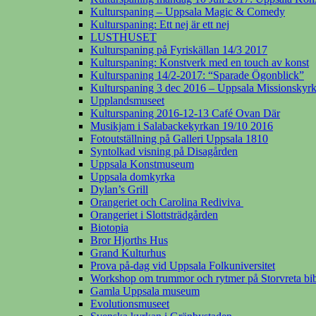
Kulturspaning – Uppsala Magic & Comedy
Kulturspaning: Ett nej är ett nej
LUSTHUSET
Kulturspaning på Fyriskällan 14/3 2017
Kulturspaning: Konstverk med en touch av konst
Kulturspaning 14/2-2017: “Sparade Ögonblick”
Kulturspaning 3 dec 2016 – Uppsala Missionskyr
Upplandsmuseet
Kulturspaning 2016-12-13 Café Ovan Där
Musikjam i Salabackekyrkan 19/10 2016
Fotoutställning på Galleri Uppsala 1810
Syntolkad visning på Disagården
Uppsala Konstmuseum
Uppsala domkyrka
Dylan’s Grill
Orangeriet och Carolina Rediviva
Orangeriet i Slottsträdgården
Biotopia
Bror Hjorths Hus
Grand Kulturhus
Prova på-dag vid Uppsala Folkuniversitet
Workshop om trummor och rytmer på Storvreta bib
Gamla Uppsala museum
Evolutionsmuseet