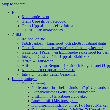
Skip to content
Hem
Kommande event
Gratis Uppsala på Facebook
Gratis Uppsala » en del av Initcia
GDPR / Dataskyddspolicy
Artiklar
Rollspel online
Fritidsbanken – Låna sport- och idrottsutrustning gratis
Gösta Knutsson – en sagofarbror och så mycket mer
Gästartikel || Padel – en lättillgänglig racketsport för barn
Intervju – Gustav träffar Uppsala Skridskoklubb
Artikel – Halloween
Artikel – Ingmar Bergman 100 år och Bergmanåret i Upp
KulturNatten i Uppsala 30 år 2018
Intervju – Gustav träffar Gåspennan
Kulturspaningar
Björns spaningar
“I telefonen finns hela människan” på Upplandsmu
Skaparverkstad i Gottsunda Kulturcenter
Utställning på Eriksbergsbiblioteket
Lunchmusik i Missionskyrkan
Kulturspaning tisdag 6 juni 2017: HusabyMarken
Kulturspaning måndag 10 Juli 2017: Uppsala Ko