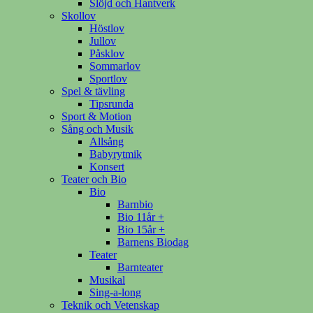
Slöjd och Hantverk
Skollov
Höstlov
Jullov
Påsklov
Sommarlov
Sportlov
Spel & tävling
Tipsrunda
Sport & Motion
Sång och Musik
Allsång
Babyrytmik
Konsert
Teater och Bio
Bio
Barnbio
Bio 11år +
Bio 15år +
Barnens Biodag
Teater
Barnteater
Musikal
Sing-a-long
Teknik och Vetenskap