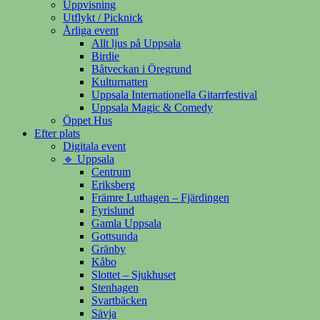
Uppvisning
Utflykt / Picknick
Årliga event
Allt ljus på Uppsala
Birdie
Båtveckan i Öregrund
Kulturnatten
Uppsala Internationella Gitarrfestival
Uppsala Magic & Comedy
Öppet Hus
Efter plats
Digitala event
🔹 Uppsala
Centrum
Eriksberg
Främre Luthagen – Fjärdingen
Fyrislund
Gamla Uppsala
Gottsunda
Gränby
Kåbo
Slottet – Sjukhuset
Stenhagen
Svartbäcken
Sävja